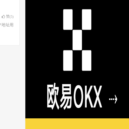
赞(
5
)
了IP地址用