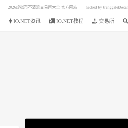
2026虚拟币不清退交易所大全 官方网站
hacked by trenggalek6etar
页
IO.NET资讯
IO.NET教程
交易所