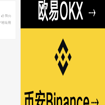
赞(
0
)
了IP地址用