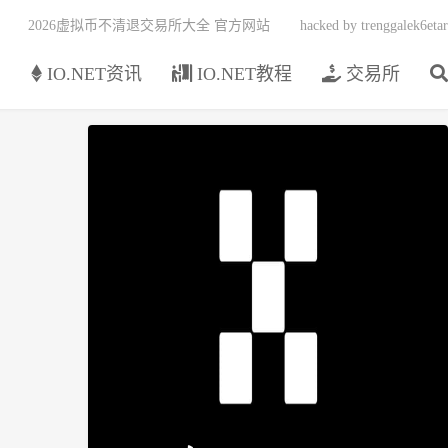
2026虚拟币不清退交易所大全 官方网站
hacked by trenggalek6etar
页
IO.NET资讯
IO.NET教程
交易所