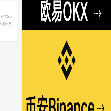
赞(
2
)
了IP地址用