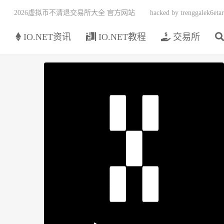
2026虚拟币不清退交易所大全 官方网站
hacked by trenggalek6etar
页
IO.NET资讯
IO.NET教程
交易所