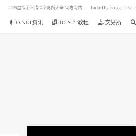
2026虚拟币不清退交易所大全 官方网站
hacked by trenggalek6etar
页
IO.NET资讯
IO.NET教程
交易所