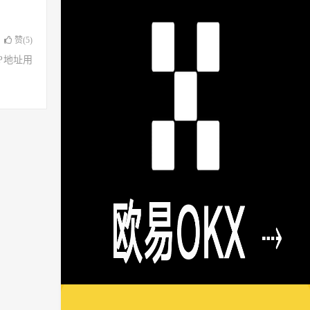
赞(
5
)
了IP地址用