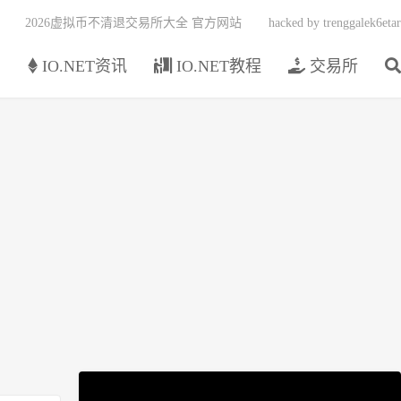
2026虚拟币不清退交易所大全 官方网站
hacked by trenggalek6etar
页
IO.NET资讯
IO.NET教程
交易所