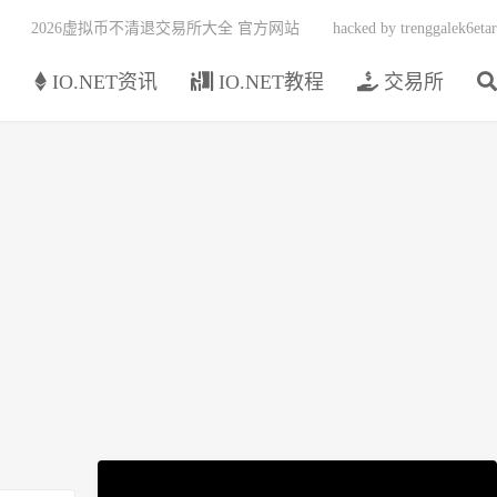
2026虚拟币不清退交易所大全 官方网站
hacked by trenggalek6etar
页
IO.NET资讯
IO.NET教程
交易所