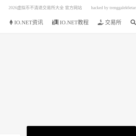
2026虚拟币不清退交易所大全 官方网站
hacked by trenggalek6etar
页
IO.NET资讯
IO.NET教程
交易所