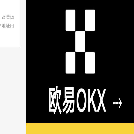
赞(
2
)
了IP地址用