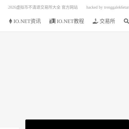
2026虚拟币不清退交易所大全 官方网站
hacked by trenggalek6etar
页
IO.NET资讯
IO.NET教程
交易所