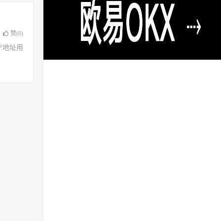
赞(
0
)
了IP地址用