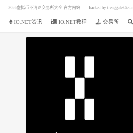
2026虚拟币不清退交易所大全 官方网站
hacked by trenggalek6etar
页
IO.NET资讯
IO.NET教程
交易所