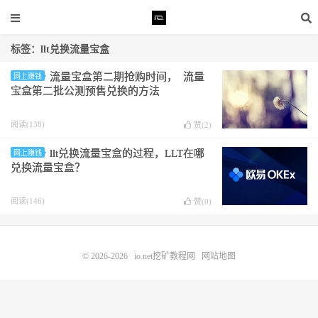
标签：llt兑换流量宝盒
流量宝盒第二期抢购时间， 流量
网上赚钱
宝盒第二批公测预售兑换的方法
阅读(138)
赞(
2
)
llt兑换流量宝盒的过程，LLT在哪
网上赚钱
兑换流量宝盒？
阅读(146)
赞(
0
)
© 2026-2026
io.net挖矿教程网
网站地图