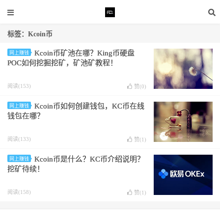
标签：Kcoin币
Kcoin币矿池在哪？King币硬盘
网上赚钱
POC如何挖掘挖矿，矿池矿教程！
阅读(153)
赞(
0
)
Kcoin币如何创建钱包，KC币在线
网上赚钱
钱包在哪？
阅读(133)
赞(
1
)
Kcoin币是什么？KC币介绍说明？
网上赚钱
挖矿待续！
阅读(158)
赞(
1
)