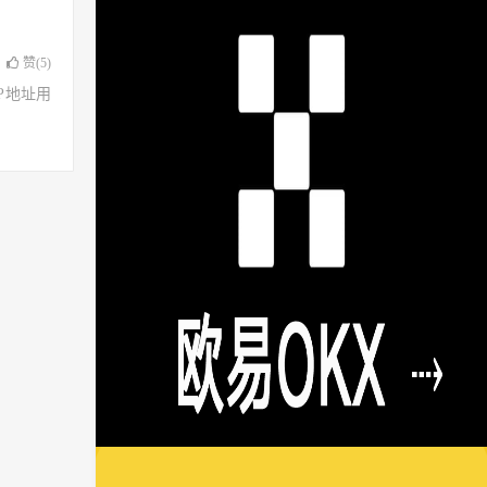
赞(
5
)
了IP地址用