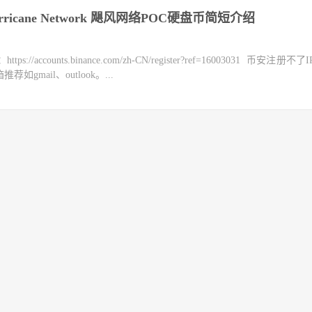
icane Network 飓风网络POC硬盘币简短介绍
counts.binance.com/zh-CN/register?ref=16003031 币安注册不
mail、outlook。...