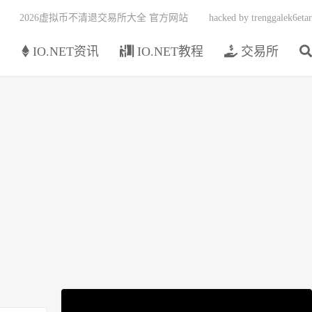
2026虚拟币不清退交易所大全 官方网站
hacked by trenggalek6etar
页
IO.NET资讯
IO.NET教程
交易所