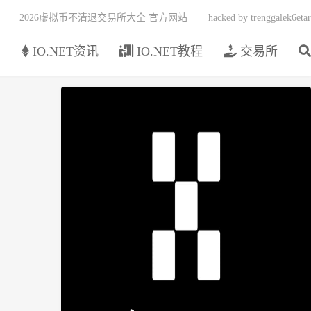
2026虚拟币不清退交易所大全 官方网站
hacked by trenggalek6etar
页
IO.NET资讯
IO.NET教程
交易所