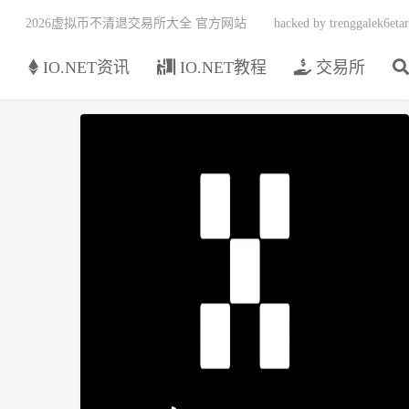
2026虚拟币不清退交易所大全 官方网站
hacked by trenggalek6etar
页
IO.NET资讯
IO.NET教程
交易所