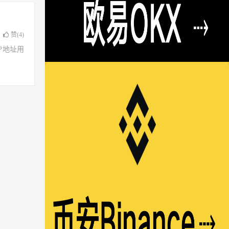
赞(
4
)
了IP地址用