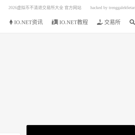
2026虚拟币不清退交易所大全 官方网站
hacked by trenggalek6etar
页
IO.NET资讯
IO.NET教程
交易所