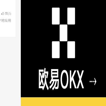
赞(
5
)
了IP地址用