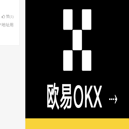
赞(
1
)
了IP地址用