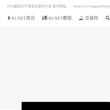
2026虚拟币不清退交易所大全 官方网站
hacked by trenggalek6etar
页
IO.NET资讯
IO.NET教程
交易所