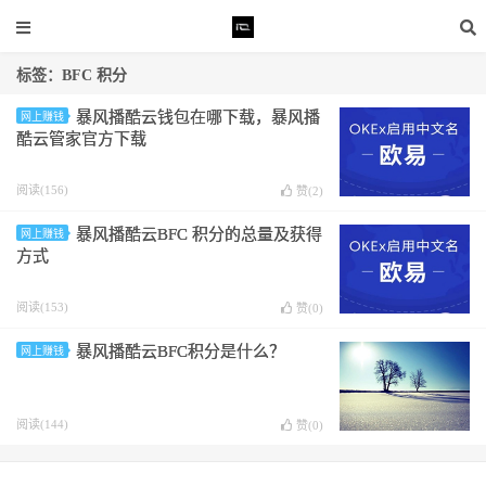
标签：BFC 积分
暴风播酷云钱包在哪下载，暴风播
网上赚钱
酷云管家官方下载
阅读(156)
赞(
2
)
暴风播酷云BFC 积分的总量及获得
网上赚钱
方式
阅读(153)
赞(
0
)
暴风播酷云BFC积分是什么？
网上赚钱
阅读(144)
赞(
0
)