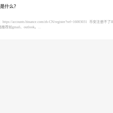
分是什么？
counts.binance.com/zh-CN/register?ref=16003031 币安注册不
mail、outlook。...