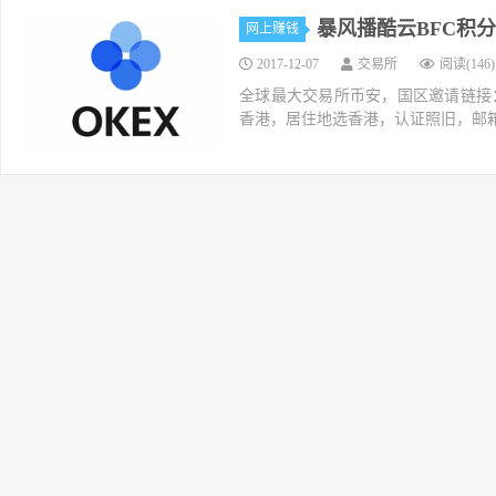
暴风播酷云BFC积
网上赚钱
2017-12-07
交易所
阅读(146)
全球最大交易所币安，国区邀请链接：https://ac
香港，居住地选香港，认证照旧，邮箱推荐如g