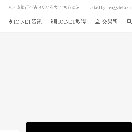
2026虚拟币不清退交易所大全 官方网站
hacked by trenggalek6etar
页
IO.NET资讯
IO.NET教程
交易所