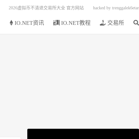
2026虚拟币不清退交易所大全 官方网站
hacked by trenggalek6etar
页
IO.NET资讯
IO.NET教程
交易所