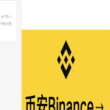
赞(
1
)
了IP地址用