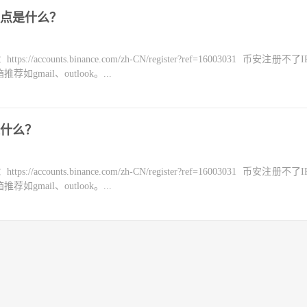
点是什么？
counts.binance.com/zh-CN/register?ref=16003031 币安注册不
mail、outlook。...
什么？
counts.binance.com/zh-CN/register?ref=16003031 币安注册不
mail、outlook。...