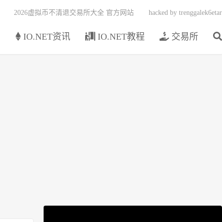
2026虚拟币不清退交易所大全 官方网站
hacked by trenggalek6etar
页
IO.NET资讯
IO.NET教程
交易所