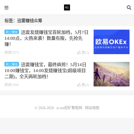
标签：迅雷赚钱众筹
迅雷发烧赚钱宝首轮加档，5月7日
网上赚钱
14:00点，火热来袭！数量有限，先抢先
赚！
阅读(327)
赞(
2
)
迅雷赚钱宝，最终疯抢！5月14日
网上赚钱
10:00赚钱宝，14:00发烧赚钱宝(超级项目
二期)，全天两轮加档！
阅读(144)
赞(
3
)
© 2026-2026
io.net挖矿教程网
网站地图