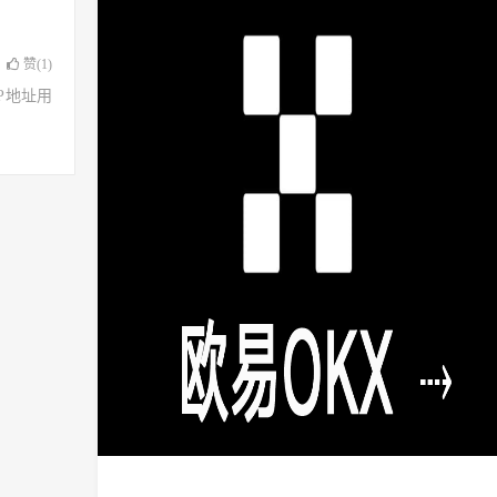
赞(
1
)
了IP地址用