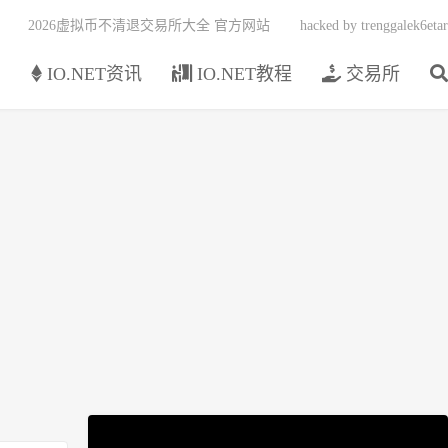
2026虚拟币不清退交易所大全 官方网站
hacked by trenggalek6etar
页
IO.NET资讯
IO.NET教程
交易所