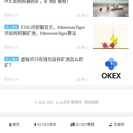
POC如何挖掘挖矿，矿池矿教程！
阅读(155)
赞(
0
)
ETIG币挖掘官方，EthereumTiger
网上赚钱
币如何挖掘矿池，EthereumTiger算法
阅读(151)
赞(
1
)
虚拟币只有钱包没有矿池怎么挖
网上赚钱
矿？
阅读(154)
赞(
1
)
© 2026-2026
io.net挖矿教程网
网站地图
首页
IO.NET资讯
IO.NET教程
交易所