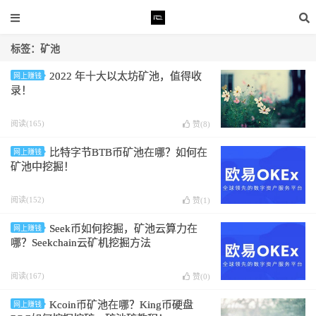
标签：矿池
2022 年十大以太坊矿池，值得收
网上赚钱
录！
阅读(165)
赞(
8
)
比特字节BTB币矿池在哪？如何在
网上赚钱
矿池中挖掘！
阅读(152)
赞(
1
)
Seek币如何挖掘，矿池云算力在
网上赚钱
哪？Seekchain云矿机挖掘方法
阅读(167)
赞(
0
)
Kcoin币矿池在哪？King币硬盘
网上赚钱