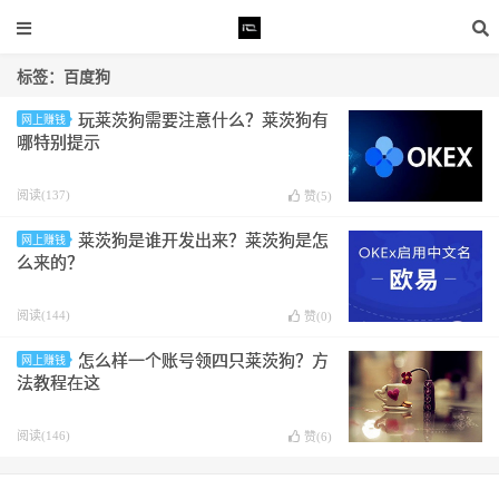
标签：百度狗
玩莱茨狗需要注意什么？莱茨狗有
网上赚钱
哪特别提示
阅读(137)
赞(
5
)
莱茨狗是谁开发出来？莱茨狗是怎
网上赚钱
么来的？
阅读(144)
赞(
0
)
怎么样一个账号领四只莱茨狗？方
网上赚钱
法教程在这
阅读(146)
赞(
6
)