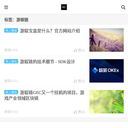
标签：游娱链
游娱宝盒是什么？官方网站介绍
网上赚钱
阅读(143)
赞(
0
)
游娱链的技术细节 - SDK设计
网上赚钱
阅读(151)
赞(
0
)
游娱链GEC又一个挂机的项目，游
网上赚钱
戏产业领域区块链
阅读(155)
赞(
0
)