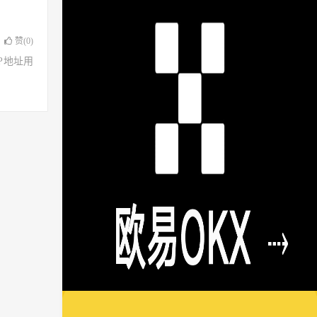
赞(
0
)
了IP地址用