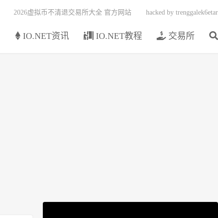
2026虚拟币不清退交易所大全 官方网站
hacked by trenggalek6etar
页
IO.NET资讯
IO.NET教程
交易所