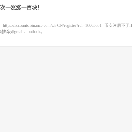
次一涨涨一百块！
counts.binance.com/zh-CN/register?ref=16003031 币安注册不
mail、outlook。...