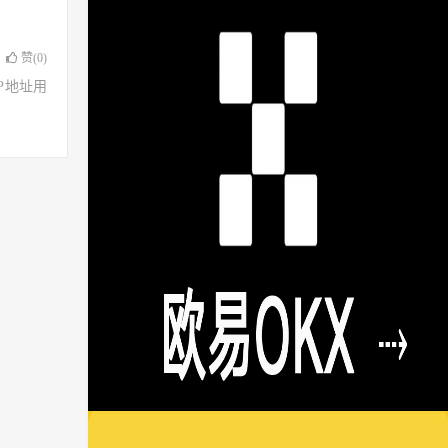
赞(
0
)
了IP地址用