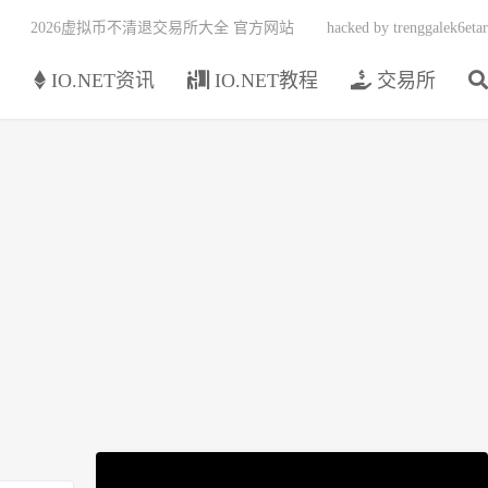
2026虚拟币不清退交易所大全 官方网站
hacked by trenggalek6etar
页
IO.NET资讯
IO.NET教程
交易所