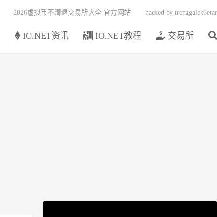
2026虚拟币不清退交易所大全 官方网站
hacked by trenggalek6etar
页
IO.NET资讯
IO.NET教程
交易所