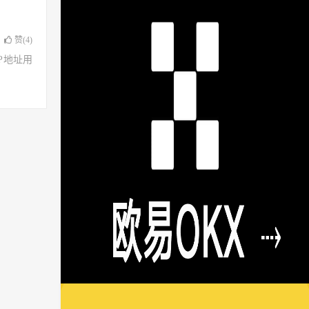
赞(
4
)
了IP地址用