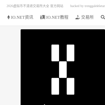
2026虚拟币不清退交易所大全 官方网站
hacked by trenggalek6etar
页
IO.NET资讯
IO.NET教程
交易所