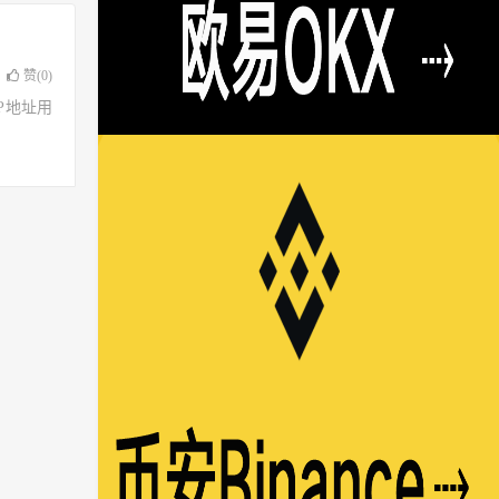
赞(
0
)
了IP地址用