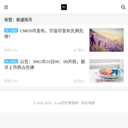
标签：新虚拟币
CMOS币发布，宇宙币发布先到先
网上赚钱
得！
阅读(159)
赞(
1
)
公告：SNG币25日00：00开挖，新
网上赚钱
币上市抢占先锋
阅读(146)
赞(
2
)
© 2026-2026
io.net挖矿教程网
网站地图