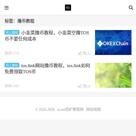
标签：撸币教程
小韭菜撸币教程，小韭菜空撸TOS
网上赚钱
币不要任何成本
阅读(172)
赞(
4
)
tos.link网站撸币教程，tos.link如何
网上赚钱
免费领取TOS币
阅读(146)
赞(
5
)
© 2026-2026
io.net挖矿教程网
网站地图