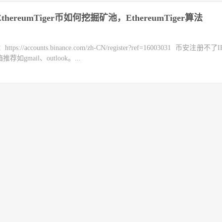
ereumTiger币如何挖掘矿池，EthereumTiger算法
counts.binance.com/zh-CN/register?ref=16003031 币安注册不
mail、outlook。...