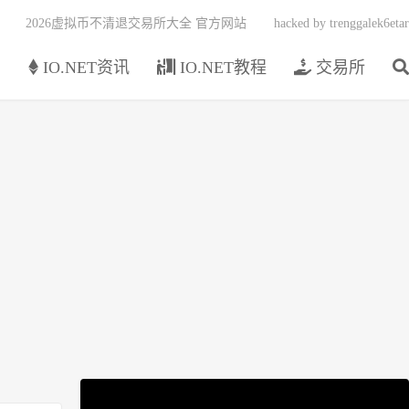
2026虚拟币不清退交易所大全 官方网站
hacked by trenggalek6etar
页
IO.NET资讯
IO.NET教程
交易所