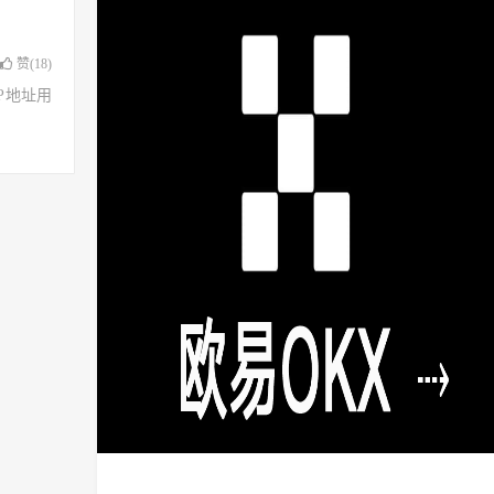
赞(
18
)
了IP地址用