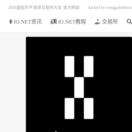
2026虚拟币不清退交易所大全 官方网站
hacked by trenggalek6etar
页
IO.NET资讯
IO.NET教程
交易所