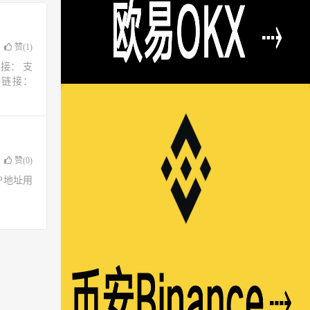
赞(
1
)
接： 支
请链接：
赞(
0
)
了IP地址用