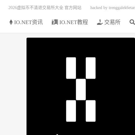
2026虚拟币不清退交易所大全 官方网站
hacked by trenggalek6etar
页
IO.NET资讯
IO.NET教程
交易所