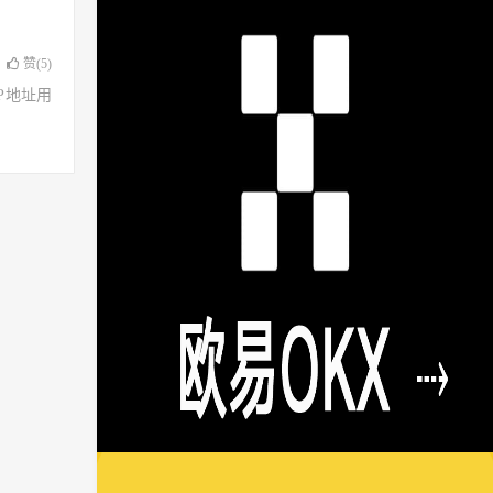
赞(
5
)
了IP地址用