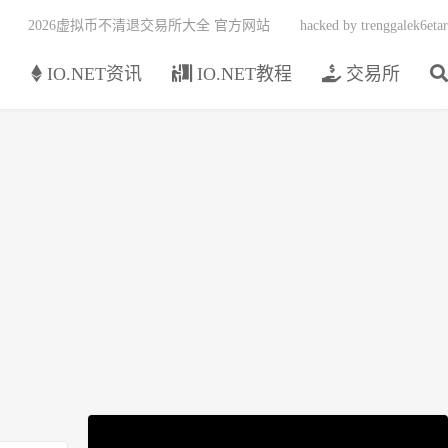
2026虚拟币不清退交易所大全 官方网站
hacked by trenggalek6etar
页
IO.NET资讯
IO.NET教程
交易所