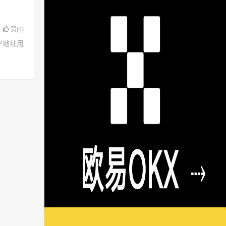
赞(
4
)
了IP地址用