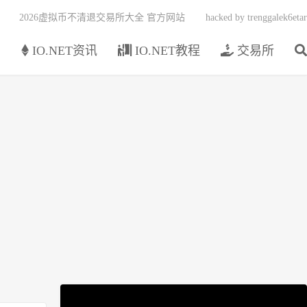
2026虚拟币不清退交易所大全 官方网站
hacked by trenggalek6etar
页
IO.NET资讯
IO.NET教程
交易所