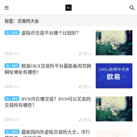
标签：交易所大全
虚拟币交易平台哪个比较好？
网上赚钱
阅读(244)
赞(
1
)
欧易OKX交易所平台最新备用官网
网上赚钱
网址地址有哪些?
阅读(252)
赞(
3
)
RVN币在哪交易？RVN可以买卖的
网上赚钱
交易所有哪些？
阅读(163)
赞(
8
)
最新国内外虚拟交易所大全，币行
网上赚钱