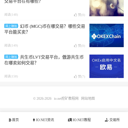
交易平台在有哪些？
阅读(148)
赞(
0
)
幻币 (MGC)币在哪交易？哪些交易
网上赚钱
平台能买卖？
阅读(149)
赞(
0
)
共生币LVT交易平台，傲游共生币
网上赚钱
在哪卖如何交易？
阅读(158)
赞(
7
)
© 2026-2026
io.net挖矿教程网
网站地图
首页
IO.NET资讯
IO.NET教程
交易所