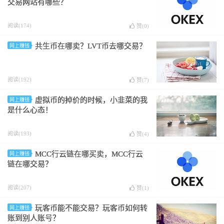
交易网站有哪些？
阅读(174)
赞(
0
)
共生币在哪卖？LVT币去哪交易？
网上赚钱
阅读(192)
赞(
7
)
虚拟币的掉价的时候，小韭菜的我
网上赚钱
是什么心态！
阅读(193)
赞(
4
)
MCC行云链在哪买卖，MCC行云
网上赚钱
链在哪交易？
阅读(207)
赞(
1
)
玩客币能不能交易？玩客币如何转
网上赚钱
账到别人账号？