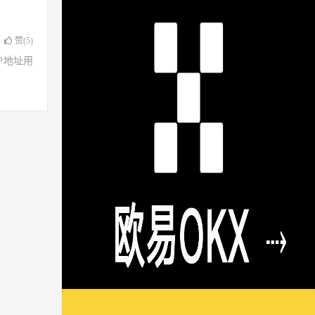
赞(
5
)
了IP地址用