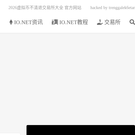
2026虚拟币不清退交易所大全 官方网站
hacked by trenggalek6etar
页
IO.NET资讯
IO.NET教程
交易所